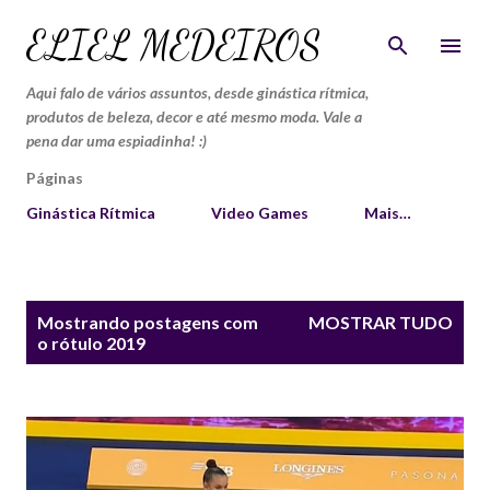
Pular para o conteúdo principal
ELIEL MEDEIROS
Aqui falo de vários assuntos, desde ginástica rítmica,
produtos de beleza, decor e até mesmo moda. Vale a
pena dar uma espiadinha! :)
Páginas
Ginástica Rítmica
Video Games
Mais…
P
Mostrando postagens com
MOSTRAR TUDO
o
o rótulo
2019
s
t
a
g
e