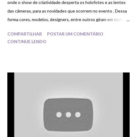
onde o show de criatividade desperta os holofotes e as lentes
das câmeras, para as novidades que ocorrem no evento . Dessa
forma cores, modelos, designers, entre outros giram em torno
da peculiaridade que é encantadora em cada modelo. Através de
COMPARTILHAR
POSTAR UM COMENTÁRIO
alguns desses modelos poderemos buscar inspiração refazendo
CONTINUE LENDO
igualmente adaptando de acordo com os modelos de macacão,
body e saiotes . Modificar a cor também é possível embelezar os
modelos com novas propostas de criação para a ginástica rítmica
. Vamos olhar alguns modelos: Fotos: Getty Images