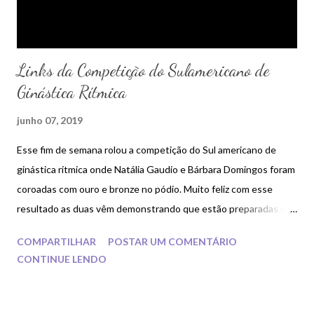
Links da Competição do Sulamericano de
Ginástica Rítmica
junho 07, 2019
Esse fim de semana rolou a competição do Sul americano de
ginástica rítmica onde Natália Gaudio e Bárbara Domingos foram
coroadas com ouro e bronze no pódio. Muito feliz com esse
resultado as duas vêm demonstrando que estão preparadas o
suficiente para o próximo Pan que será em Lima no Peru. Para
COMPARTILHAR
POSTAR UM COMENTÁRIO
acessar os vídeos da competição pela página do facebook da
CONTINUE LENDO
Federação Sul Americana de Ginástica Rítmica CLIQUE AQUI .
Os links estão separados em individuais, finais, conjuntos e
classificações gerais.