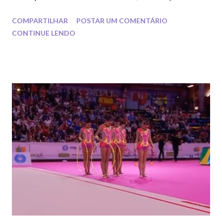
Através dessa competição a seleção brasileira e outras
COMPARTILHAR
POSTAR UM COMENTÁRIO
trouxeram o olhar mais para outros continentes e países que
CONTINUE LENDO
ainda não eram muito bem vistos pelos árbitros e juízes como
Finlândia, Argentina, Venezuela, México e entre outros. Vamos
aos links das competições: Classificação / Qualification
Individual Conjuntos / Groups Finais / Finals Individual
Conjuntos / Groups Compartilhe e comente qual país você acha
que se destacará muito bem nesse mundial de Taskhent. =)