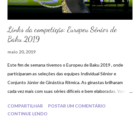
Links da competição: Europeu Sênior de
Baku 2019
maio 20, 2019
Este fim de semana tivemos o Europeu de Baku 2019 , onde
participaram as seleções das equipes Individual Sênior e
Conjunto Júnior de Ginástica Rítmica. As ginastas brilharam
cada vez mais com suas séries difíceis e bem elaboradas. Vamos
conferir as competições nos links abaixo: Individuais (Individual)
COMPARTILHAR
POSTAR UM COMENTÁRIO
Grupo A (Group A) Arco e Bola (Hoop and Ball) Maças e Fita
CONTINUE LENDO
(Clubs and Ribbon) Grupo B (Group B) Arco e Bola (Hoop and
Ball) Maças e Fita (Clubs and Ribbon) Grupo C (Group C) Arco e
Bola (Hoop and Ball) Maças e Fita (Clubs and Ribbon) Finais