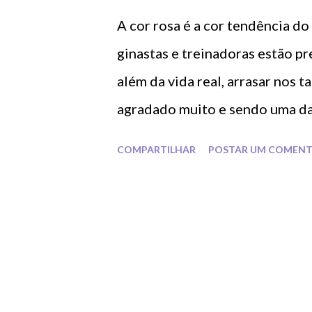
A cor rosa é a cor tendência do
ginastas e treinadoras estão p
além da vida real, arrasar nos
agradado muito e sendo uma das
dando um ar mais feminista e b
COMPARTILHAR
POSTAR UM COMENT
vários tons desde o fúcsia até 
formas e tamanhos, promovendo
desenhos diferentes , o rosa 
rítmica e é em nível alto a sua u
competições que ocorrem. Vam