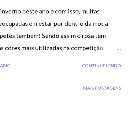
 inverno deste ano e com isso, muitas
reocupadas em estar por dentro da moda
 tapetes também! Sendo assim o rosa têm
 cores mais utilizadas na competição,
em sofisticado. A cor rosa pode ser usado em
ÁRIO
CONTINUE LENDO
o tom em pastel, os look variam de várias
 melhor a dispersão das cores em formas e
MAIS POSTAGENS
vêm sendo usado desde o começo da era
tilização até hoje, dentro de várias
os conferir alguns modelos?