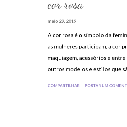
a
cor rosa
g
e
maio 29, 2019
n
A cor rosa é o símbolo da femi
s
as mulheres participam, a cor 
maquiagem, acessórios e entre
outros modelos e estilos que s
COMPARTILHAR
POSTAR UM COMENT