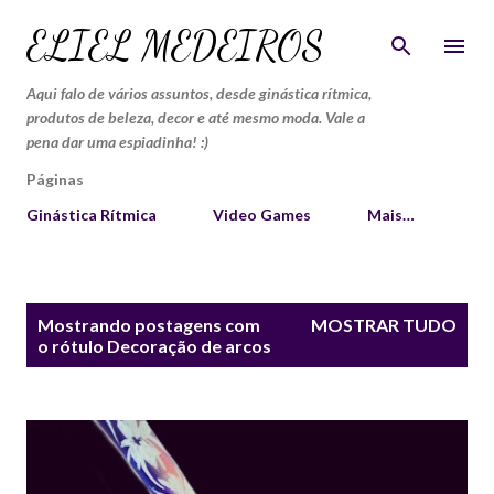
Pular para o conteúdo principal
ELIEL MEDEIROS
Aqui falo de vários assuntos, desde ginástica rítmica,
produtos de beleza, decor e até mesmo moda. Vale a
pena dar uma espiadinha! :)
Páginas
Ginástica Rítmica
Video Games
Mais…
P
Mostrando postagens com
MOSTRAR TUDO
o
o rótulo
Decoração de arcos
s
t
a
g
e