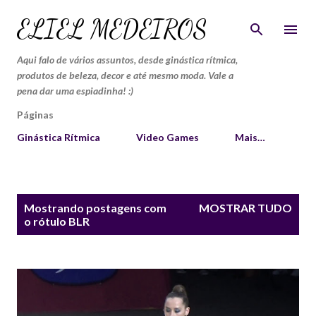
Pular para o conteúdo principal
ELIEL MEDEIROS
Aqui falo de vários assuntos, desde ginástica rítmica,
produtos de beleza, decor e até mesmo moda. Vale a
pena dar uma espiadinha! :)
Páginas
Ginástica Rítmica
Video Games
Mais…
P
Mostrando postagens com
MOSTRAR TUDO
o
o rótulo
BLR
s
t
a
g
e