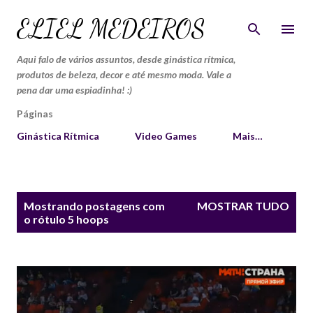
Pular para o conteúdo principal
ELIEL MEDEIROS
Aqui falo de vários assuntos, desde ginástica rítmica,
produtos de beleza, decor e até mesmo moda. Vale a
pena dar uma espiadinha! :)
Páginas
Ginástica Rítmica
Video Games
Mais…
P
Mostrando postagens com
MOSTRAR TUDO
o
o rótulo
5 hoops
s
t
a
g
e