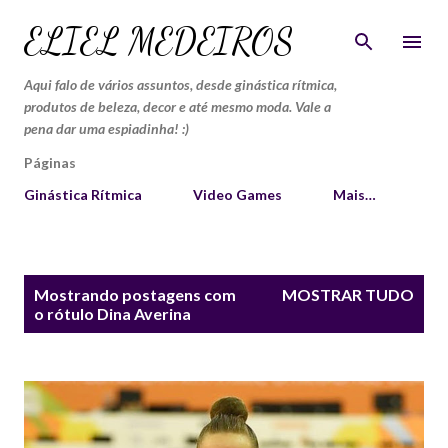
Pular para o conteúdo principal
ELIEL MEDEIROS
Aqui falo de vários assuntos, desde ginástica rítmica,
produtos de beleza, decor e até mesmo moda. Vale a
pena dar uma espiadinha! :)
Páginas
Ginástica Rítmica
Video Games
Mais…
P
Mostrando postagens com
MOSTRAR TUDO
o
o rótulo
Dina Averina
s
t
a
g
e