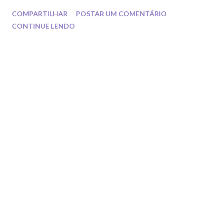
fazendo papéis emocionantes e divertidos e dentro de alguns
COMPARTILHAR
POSTAR UM COMENTÁRIO
desses filmes tem uma coisa que me chamou a atenção!
CONTINUE LENDO