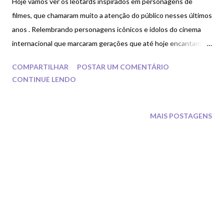
Hoje vamos ver os leotards inspirados em personagens de
filmes, que chamaram muito a atenção do público nesses últimos
anos . Relembrando personagens icônicos e ídolos do cinema
internacional que marcaram gerações que até hoje encantam
jovens e crianças através da ginástica rítmica. Começando pelo
COMPARTILHAR
POSTAR UM COMENTÁRIO
time da Hungria (HUN) a performance do conjunto sênior
CONTINUE LENDO
representa a Mulher Maravilha que é representada a
performance através da música que foi trilha sonora do filme
estreado em 2017.
MAIS POSTAGENS