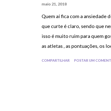
a
maio 21, 2018
g
Quem aí fica com a ansiedade d
e
n
que curte é claro, sendo que n
s
isso é muito ruim para quem g
as atletas , as pontuações, os 
tivemos a sorte do canal TDP e 
COMPARTILHAR
POSTAR UM COMENT
aproxima o público e aumenta 
aos links: Individual Geral: Con
deixar uma pergunta: Qual país
resposta nos comentários abai