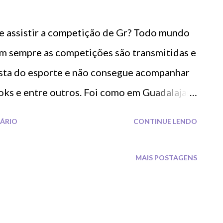
e assistir a competição de Gr? Todo mundo
em sempre as competições são transmitidas e
osta do esporte e não consegue acompanhar
looks e entre outros. Foi como em Guadalajara
do Esporte Interativo , transmitirem e assim
ÁRIO
CONTINUE LENDO
a divulgação das competições. Agora vamos
junto Geral: Finais: Finais Conjunto: Vou
MAIS POSTAGENS
 e ginasta você mais gostou? Deixe sua
xo!