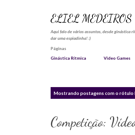
ELIEL MEDEIROS
Aqui falo de vários assuntos, desde ginástica r
dar uma espiadinha! :)
Páginas
Ginástica Rítmica
Video Games
P
Mostrando postagens com o rótulo
o
s
Competição: Víde
t