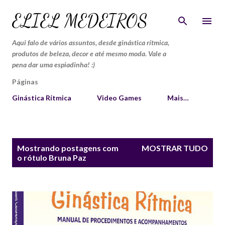
Pular para o conteúdo principal
ELIEL MEDEIROS
Aqui falo de vários assuntos, desde ginástica rítmica,
produtos de beleza, decor e até mesmo moda. Vale a
pena dar uma espiadinha! :)
Páginas
Ginástica Rítmica
Video Games
Mais…
P
Mostrando postagens com
MOSTRAR TUDO
o
o rótulo
Bruna Paz
s
t
a
g
e