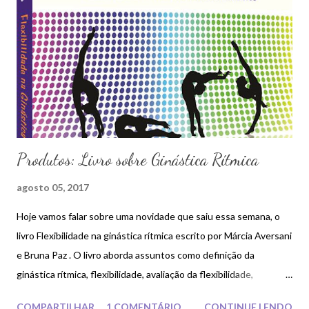
n
s
Produtos: Livro sobre Ginástica Rítmica
agosto 05, 2017
Hoje vamos falar sobre uma novidade que saiu essa semana, o
livro Flexibilidade na ginástica rítmica escrito por Márcia Aversani
e Bruna Paz . O livro aborda assuntos como definição da
ginástica rítmica, flexibilidade, avaliação da flexibilidade,
elementos corporais e entre outros. Márcia Aversani e Bruna
COMPARTILHAR
1 COMENTÁRIO
CONTINUE LENDO