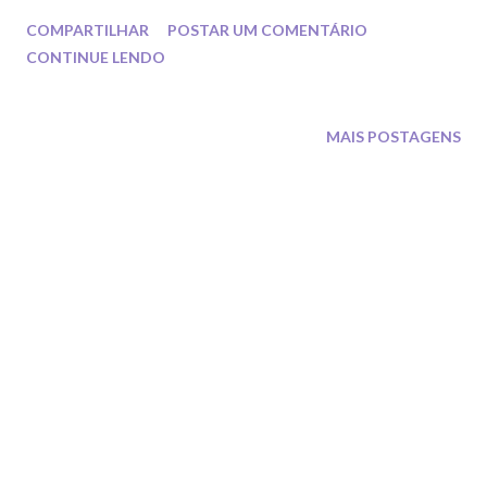
através das séries . Em cada mundial vemos as novidades
COMPARTILHAR
POSTAR UM COMENTÁRIO
rolando e encantando o público mundo a fora através dos
CONTINUE LENDO
collants.
MAIS POSTAGENS