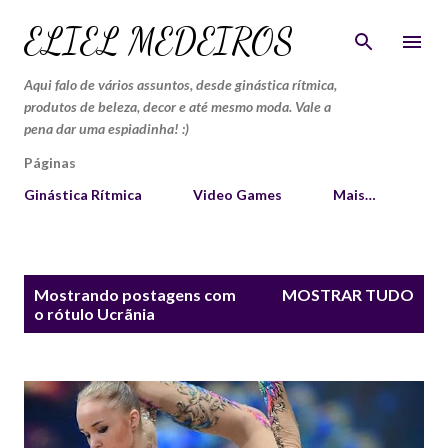
Pular para o conteúdo principal
ELIEL MEDEIROS
Aqui falo de vários assuntos, desde ginástica rítmica,
produtos de beleza, decor e até mesmo moda. Vale a
pena dar uma espiadinha! :)
Páginas
Ginástica Rítmica
Video Games
Mais…
P
Mostrando postagens com
MOSTRAR TUDO
o
o rótulo
Ucrãnia
s
t
a
g
e