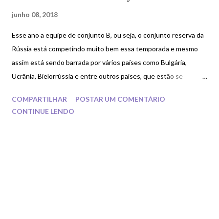
junho 08, 2018
Esse ano a equipe de conjunto B, ou seja, o conjunto reserva da
Rússia está competindo muito bem essa temporada e mesmo
assim está sendo barrada por vários países como Bulgária,
Ucrânia, Bielorrússia e entre outros países, que estão se
levantando com força neste ciclo e assim ganhando o seu
COMPARTILHAR
POSTAR UM COMENTÁRIO
espaço. Esse grupo B da Rússia trouxe uma tendência que eu
CONTINUE LENDO
tinha dito no ano passado aqui no blog com a Dina Averina . Look
2 em 1 Dina Averina causou uma revolução positiva com esse
estilo a ponto de tornar peculiar e trazer um choque visual
enorme no desenho do look durante a performance brilhante da
Dina, que quiseram repetir em um modelo diferente do conjunto
B. Esse conjunto russo eu estou apaixonado pela trilha sonora
dessa série de 5 arcos, tem uma mistura de música romântica
com Ode to Joy . Combinação maravilhosa de sons, harmonia e