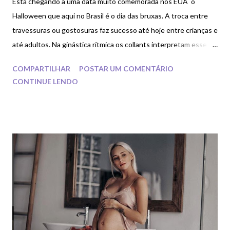
Está chegando a uma data muito comemorada nos EUA o
Halloween que aqui no Brasil é o dia das bruxas. A troca entre
travessuras ou gostosuras faz sucesso até hoje entre crianças e
até adultos. Na ginástica rítmica os collants interpretam esse dia
com ar de elegância e sofisticação nos modelos apresentados
COMPARTILHAR
POSTAR UM COMENTÁRIO
nas competições. O lado sombrio das ginastas é revelado
CONTINUE LENDO
através das músicas e expressões alinhados a vestimenta usada
para dar um toque especial na música e que arremete numa
sombria e divertida apresentação. Veremos agora looks que
trazem essa referência de sangramento e goticismo nos looks
apresentados. Muitos modelos apresentados são cores preto,
roxo, laranja e vermelho que são cores padrão para a data festiva
, sendo que outras cores podem ser implementadas de acordo
com as fantasias criadas. Confira a evolução dos looks através
do post passado, pela atualização das tendências e modelos
sofisti...