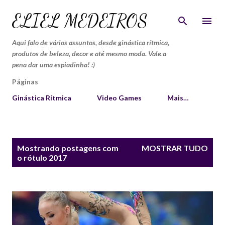
Pular para o conteúdo principal
ELIEL MEDEIROS
Aqui falo de vários assuntos, desde ginástica rítmica,
produtos de beleza, decor e até mesmo moda. Vale a
pena dar uma espiadinha! :)
Páginas
Ginástica Rítmica
Video Games
Mais…
P
Mostrando postagens com
MOSTRAR TUDO
o
o rótulo
2017
s
t
a
g
e