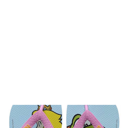
fotos e publicações nas redes sociais. E pela amplitude do
formato da barriga em tão pouco tempo foi especulado ser uma
menina e ontem a página Esteruss confirmou mais um passo
dessa gravidez. O casal está muito apaixonado pelo momento
especial no auge da paixão deles, que inclusive estão formando
uma família agora. Vamos desfrutar com carinho as fotos da
gestação de Yana. ...