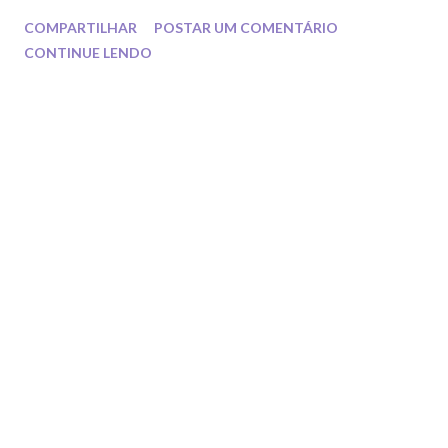
através das séries . Em cada mundial vemos as novidades
COMPARTILHAR
POSTAR UM COMENTÁRIO
rolando e encantando o público mundo a fora através dos
CONTINUE LENDO
collants.