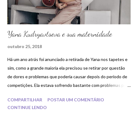
Yana Kudryavtseva e sua maternidade
outubro 25, 2018
Há um ano atrás foi anunciado a retirada de Yana nos tapetes e
sim, como a grande maioria ela precisou se retirar por questão
de dores e problemas que poderia causar depois do período de
competições. Ela estava sofrendo bastante com problemas por
causa dessas lesões e dessa forma Irina foi obrigada a retirar
COMPARTILHAR
POSTAR UM COMENTÁRIO
Yana por vê-la sofrer tantas cirurgias. Sendo assim com o passar
CONTINUE LENDO
do tempo Yana foi postando sobre sua vida nas redes sociais,
casamento , entre outros e então acabamos tendo uma
surpresa: Yana será mamãe! Yana está curtindo e desfrutando
bastante desse momento ao lado de seu esposo, através de