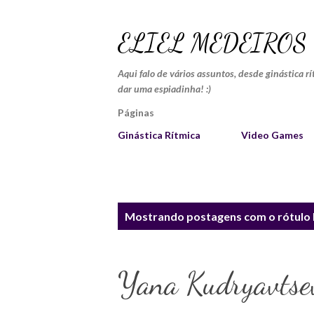
ELIEL MEDEIROS
Aqui falo de vários assuntos, desde ginástica r
dar uma espiadinha! :)
Páginas
Ginástica Rítmica
Video Games
P
Mostrando postagens com o rótulo
o
s
Yana Kudryavtsev
t