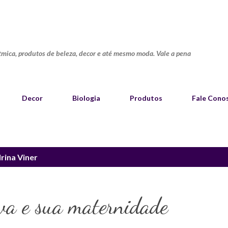
Pular para o conteúdo principal
ítmica, produtos de beleza, decor e até mesmo moda. Vale a pena
Decor
Biologia
Produtos
Fale Cono
Irina Viner
a e sua maternidade