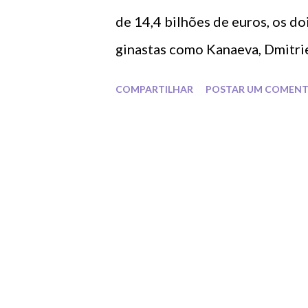
de 14,4 bilhões de euros, os doi
ginastas como Kanaeva, Dmitrie
participantes de olimpíadas ru
COMPARTILHAR
POSTAR UM COMENT
Pequim(2008), Londres(2012) e
Grã-Bretanha antes da Rússia.