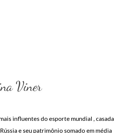
steruss confirmou mais um passo dessa
paixonado pelo momento especial no auge da
tão formando uma família agora. Vamos
a gestação de Yana. ...
ina Viner
mais influentes do esporte mundial , casada
a Rússia e seu patrimônio somado em média