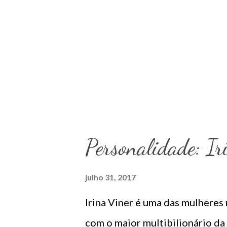
uma menina e ontem a página E
gravidez. O casal está muito a
paixão deles, que inclusive es
desfrutar com carinho as fotos d
Personalidade: Ir
julho 31, 2017
Irina Viner é uma das mulheres 
com o maior multibilionário d