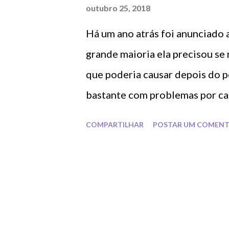
a
outubro 25, 2018
g
Há um ano atrás foi anunciado a
e
n
grande maioria ela precisou se
s
que poderia causar depois do p
bastante com problemas por cau
obrigada a retirar Yana por vê-
COMPARTILHAR
POSTAR UM COMENT
passar do tempo Yana foi postan
casamento , entre outros e ent
mamãe! Yana está curtindo e d
de seu esposo, através de fotos
amplitude do formato da barri