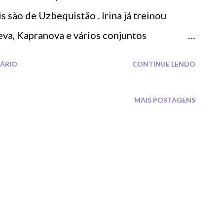
s são de Uzbequistão . Irina já treinou
va, Kapranova e vários conjuntos
ssa como Sidney (2000), Atenas(2004),
ÁRIO
CONTINUE LENDO
 Rio de janeiro (2016) e também atletas da
MAIS POSTAGENS