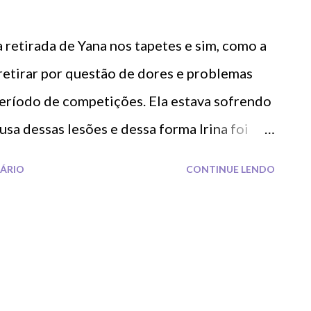
 retirada de Yana nos tapetes e sim, como a
 retirar por questão de dores e problemas
eríodo de competições. Ela estava sofrendo
sa dessas lesões e dessa forma Irina foi
la sofrer tantas cirurgias. Sendo assim com o
ÁRIO
CONTINUE LENDO
do sobre sua vida nas redes sociais,
ão acabamos tendo uma surpresa: Yana será
esfrutando bastante desse momento ao lado
 e publicações nas redes sociais. E pela
ga em tão pouco tempo foi especulado ser