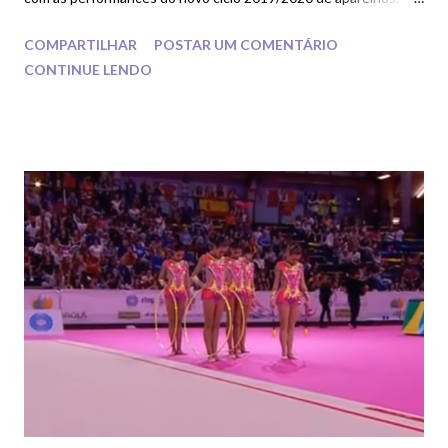
Através dessa competição a seleção brasileira e outras
COMPARTILHAR
POSTAR UM COMENTÁRIO
trouxeram o olhar mais para outros continentes e países que
CONTINUE LENDO
ainda não eram muito bem vistos pelos árbitros e juízes como
Finlândia, Argentina, Venezuela, México e entre outros. Vamos
aos links das competições: Classificação / Qualification
Individual Conjuntos / Groups Finais / Finals Individual
Conjuntos / Groups Compartilhe e comente qual país você acha
que se destacará muito bem nesse mundial de Taskhent. =)