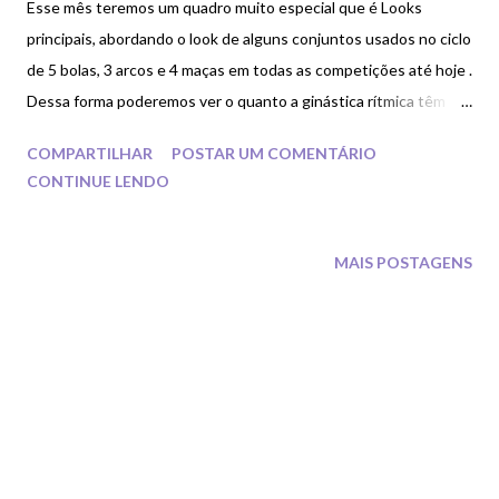
Esse mês teremos um quadro muito especial que é Looks
principais, abordando o look de alguns conjuntos usados no ciclo
de 5 bolas, 3 arcos e 4 maças em todas as competições até hoje .
Dessa forma poderemos ver o quanto a ginástica rítmica têm
evoluído de uns anos para cá e principalmente feito com que o
COMPARTILHAR
POSTAR UM COMENTÁRIO
mundo da ginástica rítmica , se volte para o mundo da moda
CONTINUE LENDO
desde décadas passadas até os anos atuais.
MAIS POSTAGENS