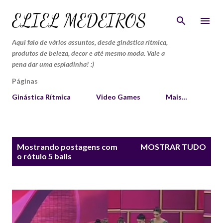
Pular para o conteúdo principal
ELIEL MEDEIROS
Aqui falo de vários assuntos, desde ginástica rítmica,
produtos de beleza, decor e até mesmo moda. Vale a
pena dar uma espiadinha! :)
Páginas
Ginástica Rítmica
Video Games
Mais…
P
Mostrando postagens com
MOSTRAR TUDO
o
o rótulo
5 balls
s
t
a
g
e