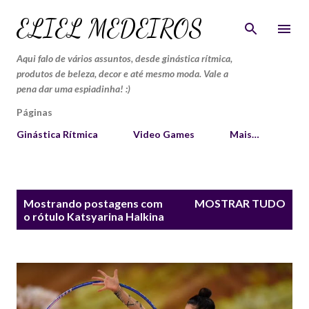
Pular para o conteúdo principal
ELIEL MEDEIROS
Aqui falo de vários assuntos, desde ginástica rítmica,
produtos de beleza, decor e até mesmo moda. Vale a
pena dar uma espiadinha! :)
Páginas
Ginástica Rítmica
Video Games
Mais…
P
Mostrando postagens com
MOSTRAR TUDO
o
o rótulo
Katsyarina Halkina
s
t
a
g
e