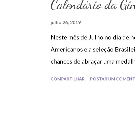
a
Calendário da Gin
g
e
julho 26, 2019
n
Neste mês de Julho no dia de ho
s
Americanos e a seleção Brasile
chances de abraçar uma medalha
COMPARTILHAR
POSTAR UM COMENT