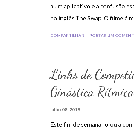
a um aplicativo e a confusão es
no inglês The Swap. O filme é m
incríveis e quem vai conferir no
COMPARTILHAR
POSTAR UM COMENT
(um pouquinho tarde para as c
Links de Competi
Ginástica Rítmic
julho 08, 2019
Este fim de semana rolou a com