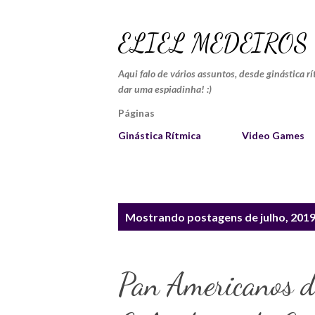
ELIEL MEDEIROS
Aqui falo de vários assuntos, desde ginástica r
dar uma espiadinha! :)
Páginas
Ginástica Rítmica
Video Games
P
Mostrando postagens de julho, 201
o
s
Pan Americanos 
t