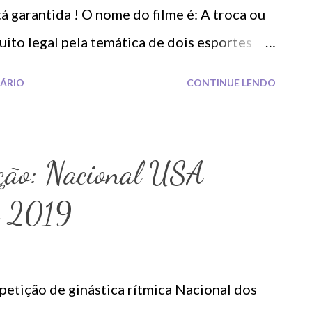
tá garantida ! O nome do filme é: A troca ou
uito legal pela temática de dois esportes
 Brasil será transmitido as 11:30 da noite
ÁRIO
CONTINUE LENDO
rianças acompanharem né SBT?!)
ção: Nacional USA
a 2019
petição de ginástica rítmica Nacional dos