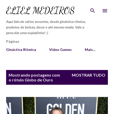
Pular para o conteúdo principal
ELIEL MEDEIROS
Aqui falo de vários assuntos, desde ginástica rítmica,
produtos de beleza, decor e até mesmo moda. Vale a
pena dar uma espiadinha! :)
Páginas
Ginástica Rítmica
Video Games
Mais…
P
Mostrando postagens com
MOSTRAR TUDO
o
o rótulo
Globo de Ouro
s
t
a
g
e