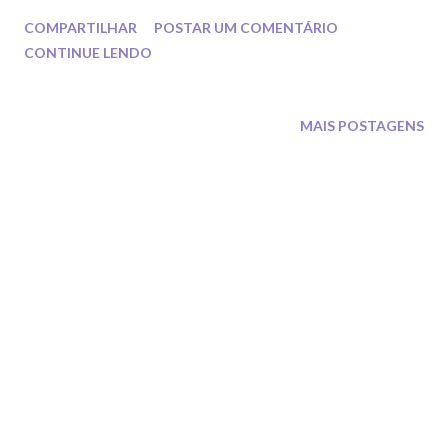
treinadoras e ginastas para entrar 2019 arrasando nas quadras.
COMPARTILHAR
POSTAR UM COMENTÁRIO
CONTINUE LENDO
MAIS POSTAGENS