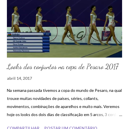
n
s
Looks dos conjuntos na copa de Pesaro 2017
abril 14, 2017
Na semana passada tivemos a copa do mundo de Pesaro, na qual
trouxe muitas novidades de países, séries, collants,
movimentos, combinações de aparelhos e muito mais. Veremos
hoje os looks dos dois dias de classificação em 5 arcos, 3 cordas
e 2 bolas dos conjuntos representantes dos países. A cada dia
COMPARTILHAR
POSTAR UM COMENTÁRIO