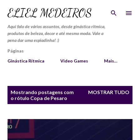
Pular para o conteúdo principal
ELIEL MEDEIROS
Aqui falo de vários assuntos, desde ginástica rítmica,
produtos de beleza, decor e até mesmo moda. Vale a
pena dar uma espiadinha! :)
Páginas
Ginástica Rítmica
Video Games
Mais…
P
Mostrando postagens com
MOSTRAR TUDO
o
o rótulo
Copa de Pesaro
s
t
a
g
e