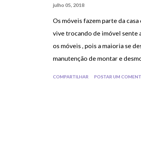
a
julho 05, 2018
g
Os móveis fazem parte da casa 
e
n
vive trocando de imóvel sente
s
os móveis , pois a maioria se d
manutenção de montar e desmon
encaixes também vão sendo pre
COMPARTILHAR
POSTAR UM COMENT