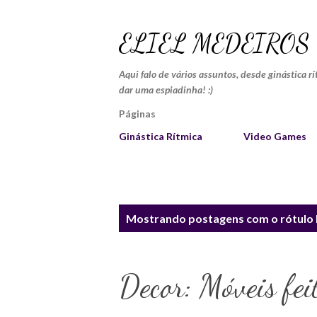
ELIEL MEDEIROS
Aqui falo de vários assuntos, desde ginástica r
dar uma espiadinha! :)
Páginas
Ginástica Rítmica
Video Games
P
Mostrando postagens com o rótulo
o
s
Decor: Móveis fei
t