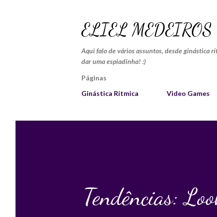
ELIEL MEDEIROS
Aqui falo de vários assuntos, desde ginástica r
dar uma espiadinha! :)
Páginas
Ginástica Rítmica
Video Games
Tendências: Loo